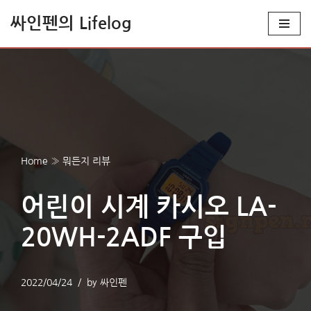
싸인펜의 Lifelog
콘
텐
츠
로
건
너
뛰
Home
»
뭐든지 리뷰
기
어린이 시계 카시오 LA-
20WH-2ADF 구입
2022/04/24
by
싸인펜