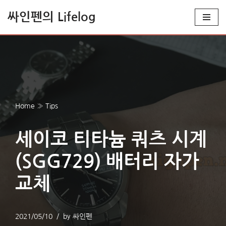
싸인펜의 Lifelog
콘
텐
츠
로
건
너
Home
»
Tips
뛰
기
세이코 티타늄 쿼츠 시계
(SGG729) 배터리 자가
교체
2021/05/10
by
싸인펜