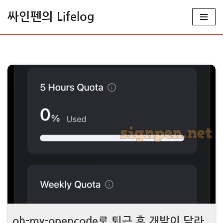
싸인펜의 Lifelog
콘
텐
츠
로
건
너
뛰
기
oh-my-opencode로 퇴근 후 개발이 달라