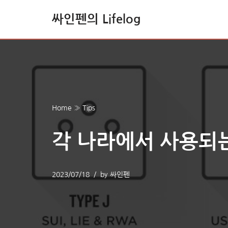
싸인펜의 Lifelog
콘
텐
츠
로
건
너
Home
»
Tips
뛰
기
각 나라에서 사용되
2023/07/18
by
싸인펜