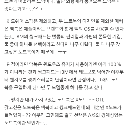
스맨과 어울리는 느낌이다. 일단 외형에서 풍겨오는 느낌은 이
렇다는거고…..^^ㅋ
하드웨어 스펙은 제외하고, 두 노트북의 디자인을 제외한 매력
은 맥북은 애플이라는 브랜드와 함게 맥의 OS를 사용할 수 있다
는것. IBM의 씽크패드는 빨콩의 편리함과 자판의 쫀득한 키감.
둘 중에 하나를 선택하라고 한다면 너무 어렵다. 둘 다 너무 갖
고싶은 노트북이기 때문에…ㅜㅜ
단점이라면 맥북은 윈도우즈 유저가 사용하기엔 아직 100%
가 아니라는 것과 씽크패드는 IBM에서 레노보로 넘어간 이후부
터 웬지모를 짱께스러움이 단점이라면 단점이다. 그래도 노트
북을 구입하게 된다면 두 모델중에 하나를 갖고 싶다.
그렇지만 내가 가지고있는 노트북은 X노트……OTL
갖고싶은 노트북은 맥북이고 씽크패드인데 왜 내손엔 X노트가
들려있지…?? 아무리 고민해도 결국 선택은 A/S와 경제성있는
노트북이란 말인가…..