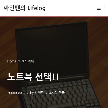
싸인펜의 Lifelog
콘
텐
츠
로
건
너
뛰
기
Home
»
하드웨어
노트북 선택!!
2006/08/01
by
싸인펜
4개의 댓글