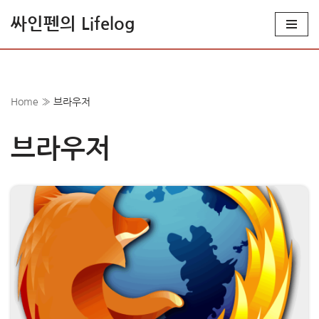
싸인펜의 Lifelog
콘
텐
츠
로
Home
»
브라우저
건
너
브라우저
뛰
기