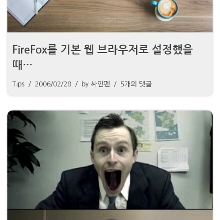
FireFox를 기본 웹 브라우저로 설정했을
때…
Tips
2006/02/28
by
싸인펜
5개의 댓글