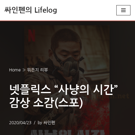
싸인펜의 Lifelog
콘
텐
츠
로
건
너
뛰
Home
»
뭐든지 리뷰
기
넷플릭스 “사냥의 시간”
감상 소감(스포)
2020/04/23
by
싸인펜