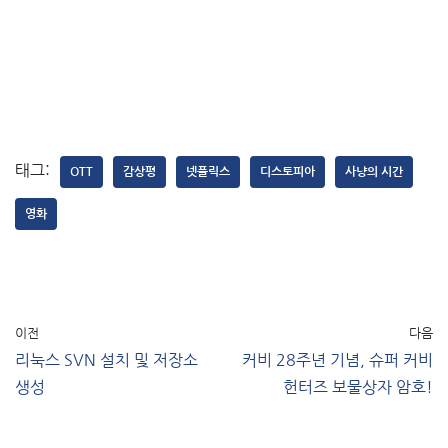
태그:
OTT
감상평
넷플릭스
디스토피아
사냥의 시간
영화
이전
다음
리눅스 SVN 설치 및 저장소
커비 28주년 기념, 슈퍼 커비
생성
헌터즈 보물상자 암호!