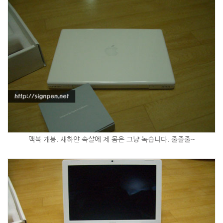
맥북 개봉. 새하얀 속살에 제 몸은 그냥 녹습니다. 줄줄줄~