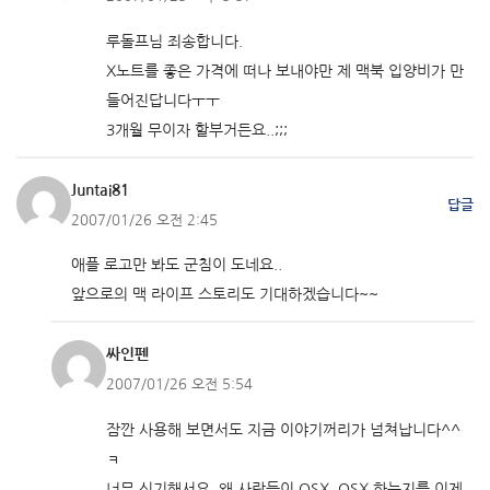
루돌프님 죄송합니다.
X노트를 좋은 가격에 떠나 보내야만 제 맥북 입양비가 만
들어진답니다ㅜㅜ
3개월 무이자 할부거든요..;;;
Juntai81
답글
2007/01/26 오전 2:45
애플 로고만 봐도 군침이 도네요..
앞으로의 맥 라이프 스토리도 기대하겠습니다~~
싸인펜
2007/01/26 오전 5:54
잠깐 사용해 보면서도 지금 이야기꺼리가 넘쳐납니다^^
ㅋ
너무 신기해서요. 왜 사람들이 OSX, OSX 하는지를 이제