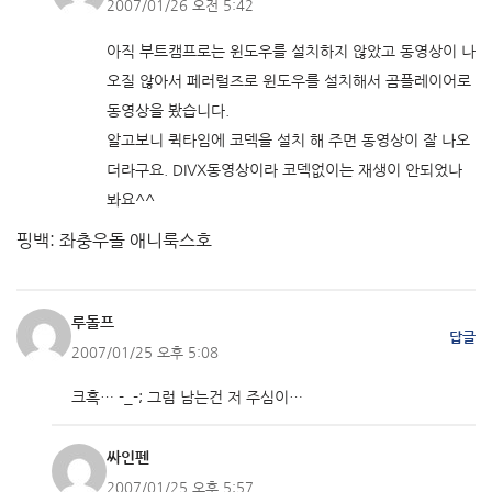
2007/01/26 오전 5:42
아직 부트캠프로는 윈도우를 설치하지 않았고 동영상이 나
오질 않아서 페러럴즈로 윈도우를 설치해서 곰플레이어로
동영상을 봤습니다.
알고보니 퀵타임에 코덱을 설치 해 주면 동영상이 잘 나오
더라구요. DIVX동영상이라 코덱없이는 재생이 안되었나
봐요^^
핑백: 좌충우돌 애니룩스호
루돌프
답글
2007/01/25 오후 5:08
크흑… -_-; 그럼 남는건 저 주심이…
싸인펜
2007/01/25 오후 5:57