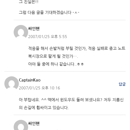
그 진실은!!
그럼 다음 글을 기대하겠습니다 -ㅅ-
싸인펜
2007/01/25 오후 5:55
적응을 해서 손발처럼 부릴 것인가, 적응 실패로 중고 노트
북시장으로 팔게 될 것인가….
아마 둘 중에 하나 같습니다..ㅎㅎ
CaptainKao
답글
2007/01/25 오후 10:16
아 부럽네요. ^^ 맥에서 윈도우도 돌려 보셨나요? 저두 지름신
의 손길에 휩싸이고 있습니다.
싸인펜