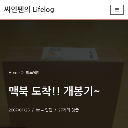
싸인펜의 Lifelog
콘
텐
츠
로
건
너
뛰
기
Home
»
하드웨어
맥북 도착!! 개봉기~
2007/01/25
by
싸인펜
27개의 댓글