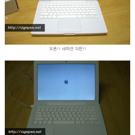
오픈!! 새하얀 자판!!