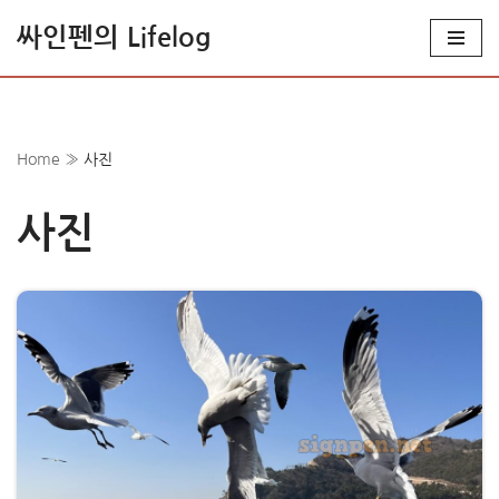
싸인펜의 Lifelog
콘
텐
츠
로
Home
»
사진
건
너
사진
뛰
기