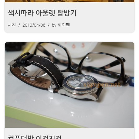
색시따라 아울렛 탐방기
사진
2013/04/06
by
싸인펜
컴퓨터방 이것저것