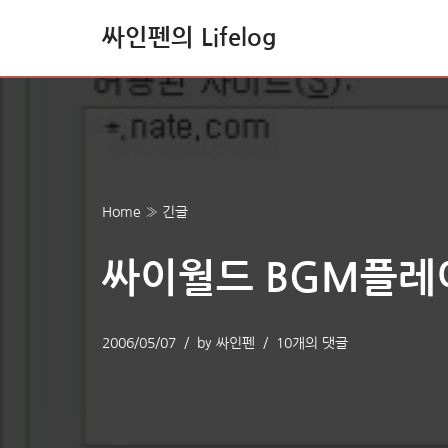
싸인펜의 Lifelog
콘
텐
츠
로
건
너
Home
»
긴글
뛰
기
싸이월드 BGM플레
2006/05/07
by
싸인펜
10개의 댓글