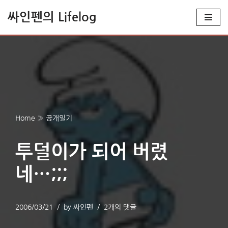
싸인펜의 Lifelog
콘
텐
츠
로
건
너
뛰
Home
»
공개일기
기
투덜이가 되어 버렸
네…;;;
2006/03/21
by
싸인펜
2개의 댓글