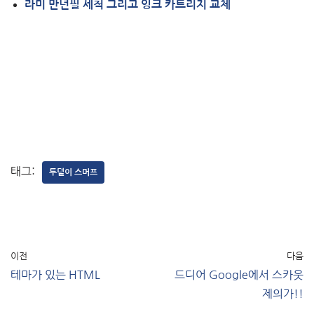
라미 만년필 세척 그리고 잉크 카트리지 교체
태그:
투덜이 스머프
이전
다음
테마가 있는 HTML
드디어 Google에서 스카웃
제의가!!