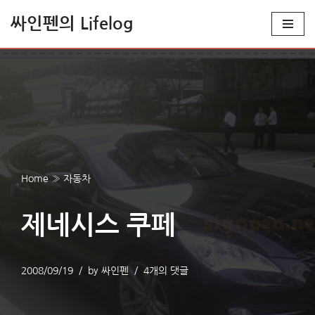
싸인펜의 Lifelog
콘
텐
츠
로
건
너
뛰
기
Home
»
자동차
제네시스 쿠페
2008/09/19
by
싸인펜
4개의 댓글