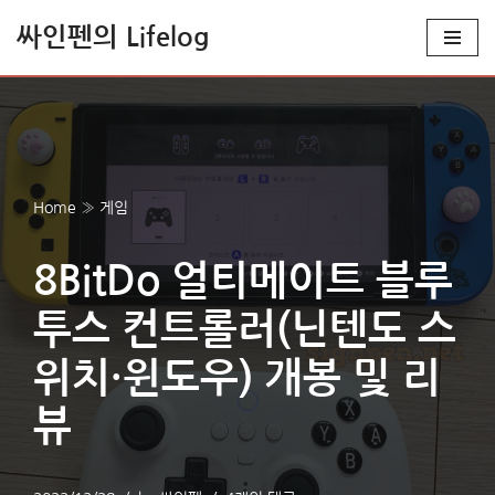
싸인펜의 Lifelog
콘
텐
츠
로
건
Home
»
게임
너
뛰
기
8BitDo 얼티메이트 블루
투스 컨트롤러(닌텐도 스
위치·윈도우) 개봉 및 리
뷰