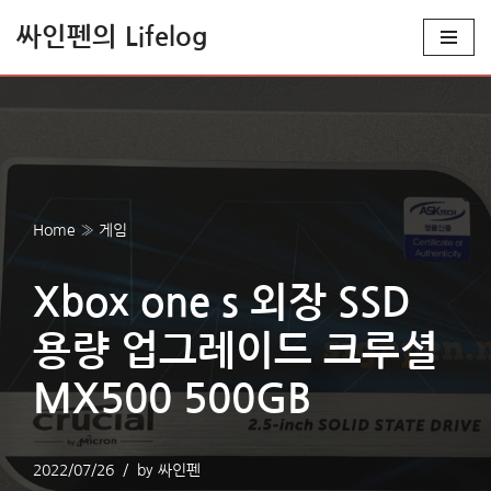
싸인펜의 Lifelog
콘
텐
츠
로
건
너
Home
»
게임
뛰
기
Xbox one s 외장 SSD
용량 업그레이드 크루셜
MX500 500GB
2022/07/26
by
싸인펜