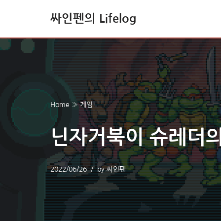
싸인펜의 Lifelog
콘
텐
츠
로
건
너
Home
»
게임
뛰
기
닌자거북이 슈레더의
2022/06/26
by
싸인펜