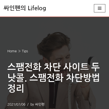
싸인펜의 Lifelog
콘
텐
츠
로
건
너
Home
»
Tips
뛰
기
스팸전화 차단 사이트 두
낫콜. 스팸전화 차단방법
정리
2021/07/06
by
싸인펜