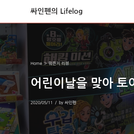
싸인펜의 Lifelog
콘
텐
츠
로
건
너
Home
»
뭐든지 리뷰
뛰
기
어린이날을 맞아 토
2020/05/11
by
싸인펜