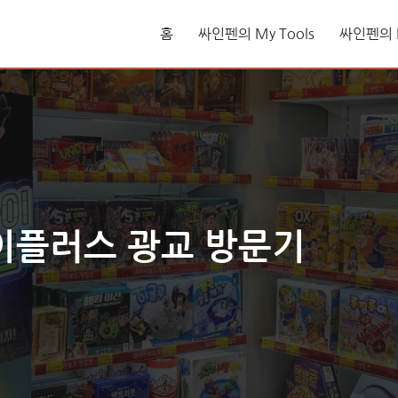
홈
싸인펜의 My Tools
싸인펜의 L
이플러스 광교 방문기