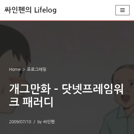
싸인펜의 Lifelog
콘
텐
츠
로
건
너
뛰
Home
»
프로그래밍
기
개그만화 – 닷넷프레임워
크 패러디
2009/07/10
by
싸인펜