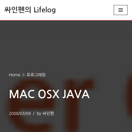
싸인펜의 Lifelog
콘
텐
츠
로
건
너
뛰
기
Home
»
프로그래밍
MAC OSX JAVA
2008/03/09
by
싸인펜