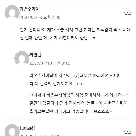
라온수카이
답글
2007/07/09 오후 2:00
왠지 찔리네요. 제가 초를 쳐서 그런 거라는 죄책감이 막…;;; 대
신 언제 한번 거~하게 시험이라도 한번…ㅎ
싸인펜
2007/07/10 오전 3:16
라온수카이님의 저주댓글(?)때문은 아니에요…ㅎㅎ
다 제 실력의 한계이지요..ㅠㅠ
그나저나 라온수카이님도 시험 준비하시는거 아녜요? 조
만간에 댓글하나 달러 갈까봐요. 블로그에 시험포스팅이
올라오는날만 기대하고 있겠습니다. 음흐흐흐~
Juntai81
답글