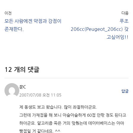
이전
다음
모든 사람에겐 약점과 강점이
푸조
존재한다.
206cc(Peugeot_206cc) 갖
고싶어잉!!
12 개의 댓글
문C
답글
2007/07/08 오전 11:05
제 동생도 보고 왔습니다. 많이 좌절하더군요.
그런데 가채점을 해 보니 아슬아슬하게 60점 안팎 정도 된다고
하더군요. 알고리즘 쪽은 거의 맞췄는데 데이터베이스는 아마
빵점일 거 같다네요. ^^