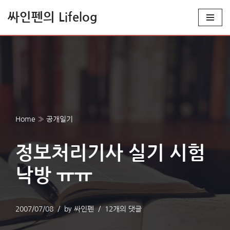
싸인펜의 Lifelog
콘
텐
츠
로
건
너
뛰
Home
»
공개일기
기
정보처리기사 실기 시험
낙방 ㅠㅠ
2007/07/08
by
싸인펜
12개의 댓글