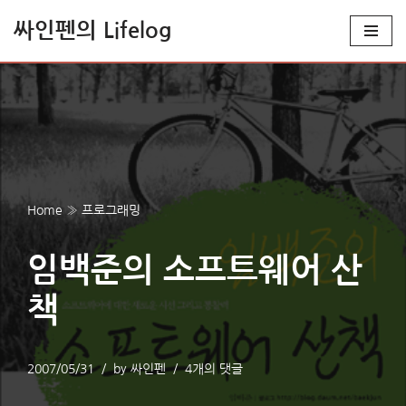
싸인펜의 Lifelog
콘
텐
츠
로
건
너
뛰
Home
»
프로그래밍
기
임백준의 소프트웨어 산
책
2007/05/31
by
싸인펜
4개의 댓글