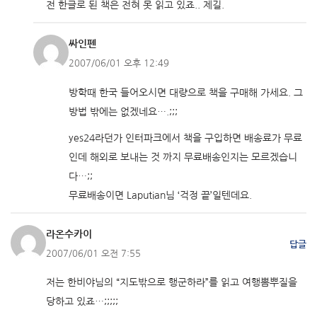
전 한글로 된 책은 전혀 못 읽고 있죠.. 제길.
싸인펜
2007/06/01 오후 12:49
방학때 한국 들어오시면 대량으로 책을 구매해 가세요. 그
방법 밖에는 없겠네요….;;;
yes24라던가 인터파크에서 책을 구입하면 배송료가 무료
인데 해외로 보내는 것 까지 무료배송인지는 모르겠습니
다…;;
무료배송이면 Laputian님 ‘걱정 끝’일텐데요.
라온수카이
답글
2007/06/01 오전 7:55
저는 한비야님의 “지도밖으로 행군하라”를 읽고 여행뽐뿌질을
당하고 있죠…;;;;;