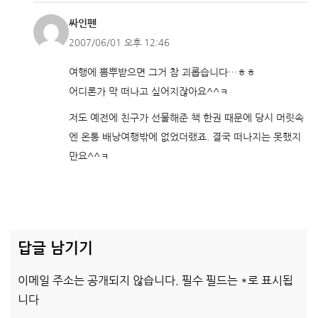
싸인펜
2007/06/01 오후 12:46
여행에 뽐뿌받으면 그거 참 괴롭습니다…ㅎㅎ
어디론가 막 떠나고 싶어지잖아요^^ㅋ
저도 예전에 친구가 선물해준 책 한권 때문에 당시 머릿속
엔 온통 배낭여행밖에 없었더랬죠. 결국 떠나지는 못했지
만요^^ㅋ
답글 남기기
이메일 주소는 공개되지 않습니다.
필수 필드는
*
로 표시됩
니다