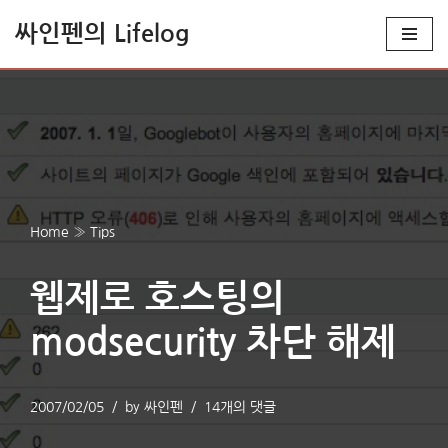
싸인펜의 Lifelog
콘
텐
츠
로
건
너
뛰
Home
»
Tips
기
웹제로 호스팅의
modsecurity 차단 해제
2007/02/05
by
싸인펜
14개의 댓글