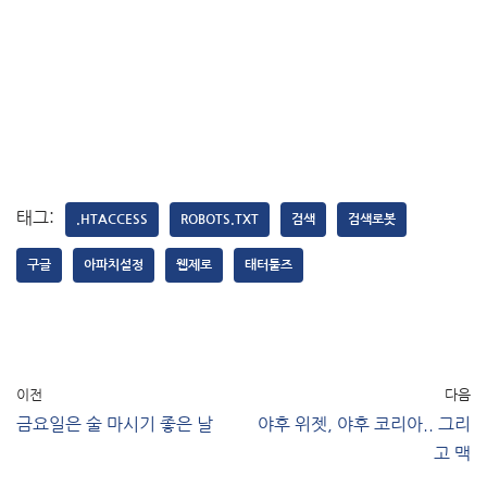
태그:
.HTACCESS
ROBOTS.TXT
검색
검색로봇
구글
아파치설정
웹제로
태터툴즈
이전
다음
금요일은 술 마시기 좋은 날
야후 위젯, 야후 코리아.. 그리
고 맥