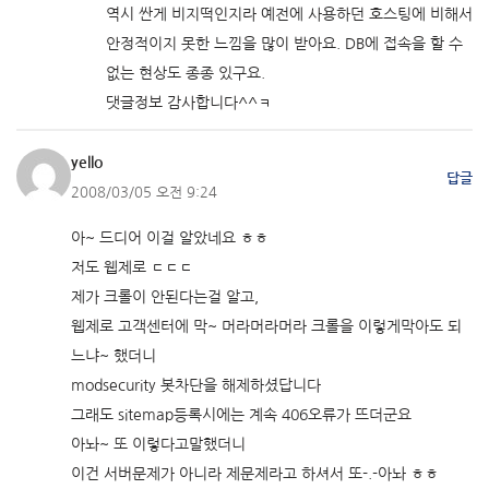
역시 싼게 비지떡인지라 예전에 사용하던 호스팅에 비해서
안정적이지 못한 느낌을 많이 받아요. DB에 접속을 할 수
없는 현상도 종종 있구요.
댓글정보 감사합니다^^ㅋ
yello
답글
2008/03/05 오전 9:24
아~ 드디어 이걸 알았네요 ㅎㅎ
저도 웹제로 ㄷㄷㄷ
제가 크롤이 안된다는걸 알고,
웹제로 고객센터에 막~ 머라머라머라 크롤을 이렇게막아도 되
느냐~ 했더니
modsecurity 봇차단을 해제하셨답니다
그래도 sitemap등록시에는 계속 406오류가 뜨더군요
아놔~ 또 이렇다고말했더니
이건 서버문제가 아니라 제문제라고 하셔서 또-.-아놔 ㅎㅎ