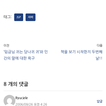
태그:
JSP
자바
이전
다음
‘임금님 귀는 당나귀 귀’와 인
책을 보기 시작한지 두번째
간의 말에 대한 욕구
날!!
8 개의 댓글
Ryuciele
답글
2006/09/26 오전 4:26