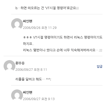
ls…하면 떠오르는 건 ‘VT시절 명령어’로군요;;;
싸인펜
2006/09/26 오전 11:29
ㅎㅎㅎ VT시절 명령어이기도 하면서 리눅스 명령어이기도
하지요..
리눅스 몇번이나 썼다고 손에 너무 익숙해져버려서요….;;;
흰우유
답글
2006/09/27 오전 8:11
리플을 달려고 해도… ^^;
싸인펜
2006/09/27 오전 9:13