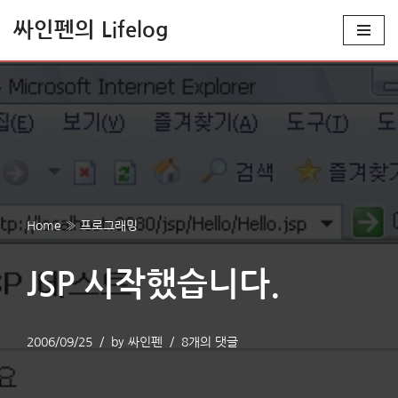
싸인펜의 Lifelog
콘
텐
츠
로
건
너
뛰
기
Home
»
프로그래밍
JSP 시작했습니다.
2006/09/25
by
싸인펜
8개의 댓글