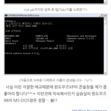
<cd jak까지만 입력 후 탭(Tab)키를 누르면??>
<자동으로 어려운 디렉토리 이름이 완성됩니다~ ^o^>
사실 이런 자잘한 애교때문에 윈도우즈XP의 콘솔창을 제가 좀
좋아라 합니다^^ㅋ 이런것에 익숙해서인지 실습실의 윈도우즈
98의 MS-DOS창은 정말….뷁!!