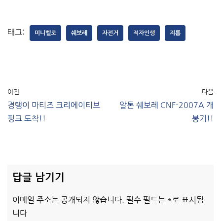
태그:
미니벨로
쉐보레
자전거
적자인생
지름
이전
다음
경탱이 마티즈 크리에이티브
알톤 쉐보레 CNF-2007A 개
핑크 도착!!
봉기!!
답글 남기기
이메일 주소는 공개되지 않습니다.
필수 필드는
*
로 표시됩
니다