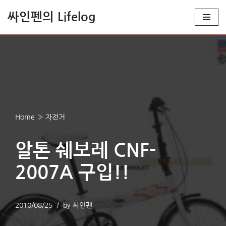
싸인펜의 Lifelog
콘
텐
츠
로
건
너
뛰
Home
»
자전거
기
알톤 쉐보레 CNF-
2007A 구입!!
2010/08/25
by
싸인펜