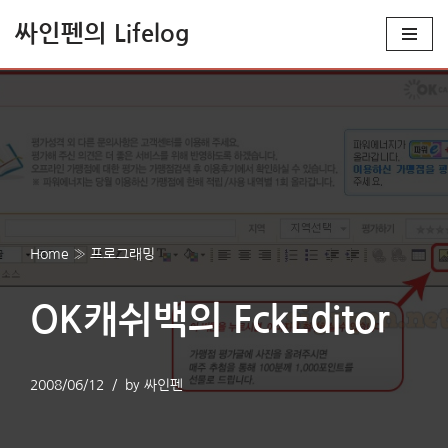
싸인펜의 Lifelog
콘
텐
츠
로
건
너
뛰
기
Home
»
프로그래밍
OK캐쉬백의 FckEditor
2008/06/12
by
싸인펜