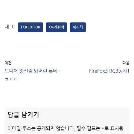
태그:
FCKEDITOR
OK캐쉬백
위지윅
이전
다음
드디어 정신줄 놔버린 롯데…
FireFox3 RC3공개!
ㅎㄷㄷ
답글 남기기
이메일 주소는 공개되지 않습니다.
필수 필드는
*
로 표시됩