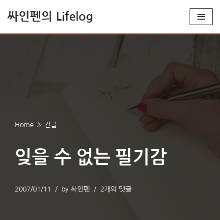
싸인펜의 Lifelog
콘
텐
츠
로
건
너
뛰
기
Home
»
긴글
잊을 수 없는 필기감
2007/01/11
by
싸인펜
2개의 댓글