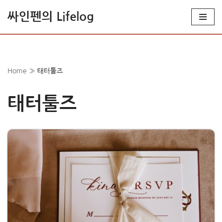
싸인펜의 Lifelog
콘
텐
츠
로
Home
»
태터툴즈
건
너
태터툴즈
뛰
기