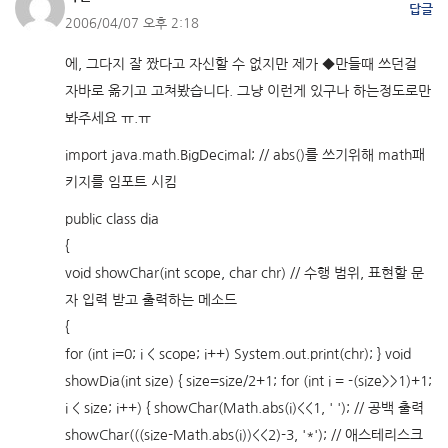
답글
2006/04/07 오후 2:18
에, 그다지 잘 짰다고 자신할 수 없지만 제가 ◆만들때 쓰던걸
자바로 옮기고 고쳐봤습니다. 그냥 이런게 있구나 하는정도로만
봐주세요 ㅠ.ㅠ
import java.math.BigDecimal; // abs()를 쓰기위해 math패
키지를 임포트 시킴
public class dia
{
void showChar(int scope, char chr) // 수행 범위, 표현할 문
자 입력 받고 출력하는 메소드
{
for (int i=0; i < scope; i++) System.out.print(chr); } void
showDia(int size) { size=size/2+1; for (int i = -(size>>1)+1;
i < size; i++) { showChar(Math.abs(i)<<1, ' '); // 공백 출력
showChar(((size-Math.abs(i))<<2)-3, '*'); // 애스테리스크