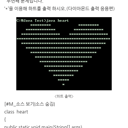
두번째 문제입니다.
‘*’을 이용해 하트를 출력 하시오.(다이아몬드 출력 응용편)
<하트 출력>
[#M_소스 보기|소스 숨김|
class heart
{
public static void main(String[] args)