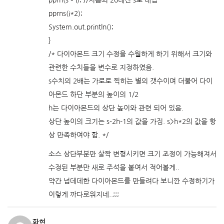
pprn(s – i); //처음의 20대신 s로 대입
pprns(i*2);
System.out.println();
}
/* 다이아몬드 크기 수정을 수월하게 하기 위해서 크기와
관련한 수치들을 변수로 지정하였음.
s수치의 2배는 가로로 찍히는 별의 갯수이며 더불어 다이
아몬드 하단 부분의 높이의 1/2
h는 다이아몬드의 상단 높이와 관련 되어 있음.
상단 높이의 크기는 s-2h-1의 값을 가짐. s>h*2의 값을 항
상 만족하여야 함. */
소스 상단부분만 살짝 변형시키면 크기 조정이 가능해져서
수정된 부분만 새로 주석을 붙여서 적어볼게..
약간 넙데데한 다이아몬드를 만들려다 보니깐 수정하기가
이렇게 까다로워지네..;;;
화현