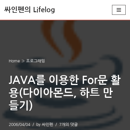
싸인펜의 Lifelog
콘
텐
츠
로
건
너
Home
»
프로그래밍
뛰
기
JAVA를 이용한 For문 활
용(다이아몬드, 하트 만
들기)
2006/04/04
by
싸인펜
7개의 댓글