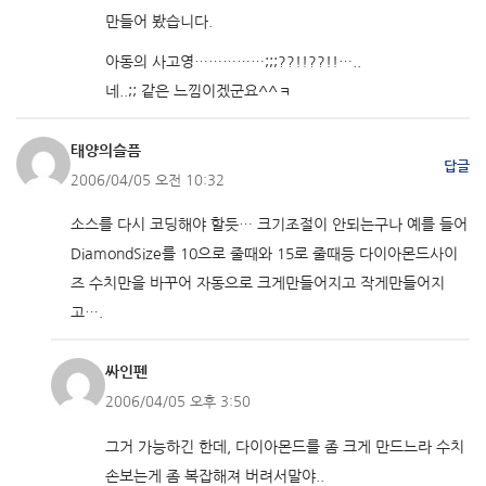
만들어 봤습니다.
아동의 사고영……………;;;??!!??!!…..
네..;; 같은 느낌이겠군요^^ㅋ
태양의슬픔
답글
2006/04/05 오전 10:32
소스를 다시 코딩해야 할듯… 크기조절이 안되는구나 예를 들어
DiamondSize를 10으로 줄때와 15로 줄때등 다이아몬드사이
즈 수치만을 바꾸어 자동으로 크게만들어지고 작게만들어지
고….
싸인펜
2006/04/05 오후 3:50
그거 가능하긴 한데, 다이아몬드를 좀 크게 만드느라 수치
손보는게 좀 복잡해져 버려서말야..