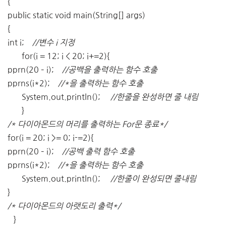
{
public static void main(String[] args)
{
int i;
//변수 i 지정
for(i = 12; i < 20; i+=2){
pprn(20 – i);
//공백을 출력하는 함수 호출
pprns(i*2);
//*을 출력하는 함수 호출
System.out.println();
//한줄을 완성하면 줄 내림
}
/* 다이아몬드의 머리를 출력하는 For문 종료*/
for(i = 20; i >= 0; i-=2){
pprn(20 – i);
//공백 출력 함수 호출
pprns(i*2);
//*을 출력하는 함수 호출
System.out.println();
//한줄이 완성되면 줄내림
}
/* 다이아몬드의 아랫도리 출력*/
}