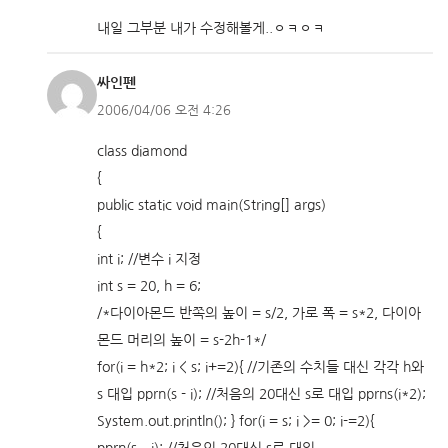
내일 그부분 내가 수정해볼게..ㅇㅋㅇㅋ
싸인펜
2006/04/06 오전 4:26
class diamond
{
public static void main(String[] args)
{
int i; //변수 i 지정
int s = 20, h = 6;
/*다이아몬드 반쪽의 높이 = s/2, 가로 폭 = s*2, 다이아
몬드 머리의 높이 = s-2h-1*/
for(i = h*2; i < s; i+=2){ //기존의 수치들 대신 각각 h와
s 대입 pprn(s - i); //처음의 20대신 s로 대입 pprns(i*2);
System.out.println(); } for(i = s; i >= 0; i-=2){