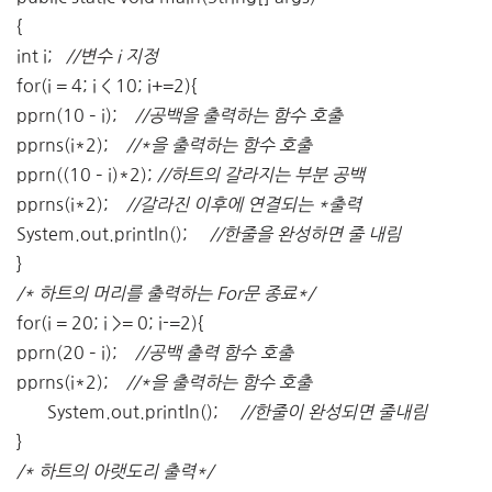
{
int i;
//변수 i 지정
for(i = 4; i < 10; i+=2){
pprn(10 – i);
//공백을 출력하는 함수 호출
pprns(i*2);
//*을 출력하는 함수 호출
pprn((10 – i)*2);
//하트의 갈라지는 부분 공백
pprns(i*2);
//갈라진 이후에 연결되는 *출력
System.out.println();
//한줄을 완성하면 줄 내림
}
/* 하트의 머리를 출력하는 For문 종료*/
for(i = 20; i >= 0; i-=2){
pprn(20 – i);
//공백 출력 함수 호출
pprns(i*2);
//*을 출력하는 함수 호출
System.out.println();
//한줄이 완성되면 줄내림
}
/* 하트의 아랫도리 출력*/