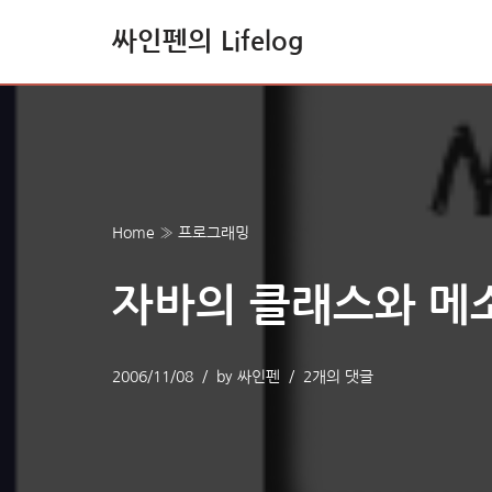
싸인펜의 Lifelog
콘
텐
츠
로
건
너
Home
»
프로그래밍
뛰
기
자바의 클래스와 메
2006/11/08
by
싸인펜
2개의 댓글