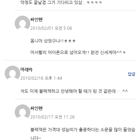
약정도 끝날겸 그거 기다리고 있삼.. ㅋㅋㅋㅋ
싸인펜
2010/02/01 오전 5:06
옴니아 샀었구나!!ㅎㅎㅎ
어서빨리 아이폰으로 넘어오게!! 완전 신세계야^^ㅋ
마래바
답글
2010/02/16 오후 1:44
저도 이제 블랙잭하고 안녕해야 할 때가 된 것 같은데…. ^^
싸인펜
2010/02/17 오전 11:26
블랙잭은 가격대 성능비가 출중하다는 소문을 많이 들었습
니다~