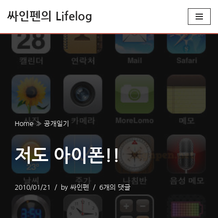
싸인펜의 Lifelog
콘
텐
츠
로
건
너
뛰
기
Home
»
공개일기
저도 아이폰!!
2010/01/21
by
싸인펜
6개의 댓글