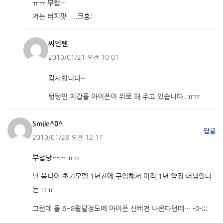
ㅠㅠ 부럽…
저는 터치팟…..크흥;
싸인펜
2010/01/21 오전 10:01
감사합니다~
텅텅빈 지갑을 아이폰이 위로 해 주고 있습니다..ㅠㅠ
Smile^0^
답글
2010/01/28 오전 12:17
부럽당~~~ ㅠㅠ
난 옴니아 초기모델 1년전에 구입해서 아직 1년 약정 더남았다
는 ㅠㅠ
그런데 올 6~8월달정도에 아이폰 신버전 나온다던데… -0-;;;