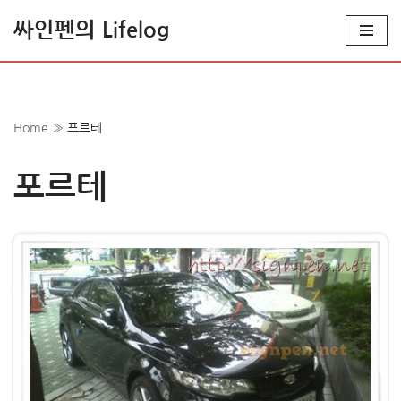
싸인펜의 Lifelog
콘
텐
츠
로
Home
»
포르테
건
너
포르테
뛰
기