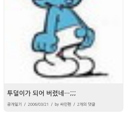
투덜이가 되어 버렸네…;;;
공개일기
2006/03/21
by
싸인펜
2개의 댓글