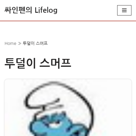
싸인펜의 Lifelog
콘
텐
츠
로
Home
»
투덜이 스머프
건
너
투덜이 스머프
뛰
기