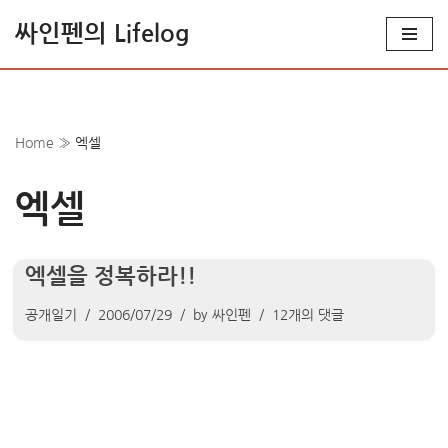
싸인펜의 Lifelog
콘
텐
츠
로
Home
»
엑셀
건
너
엑셀
뛰
기
엑셀을 정복하라!!
공개일기
2006/07/29
by
싸인펜
12개의 댓글