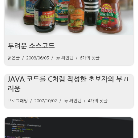
두려운 소스코드
짧은글
2008/06/05
by
싸인펜
6개의 댓글
JAVA 코드를 C처럼 작성한 초보자의 부끄
러움
프로그래밍
2007/10/02
by
싸인펜
4개의 댓글