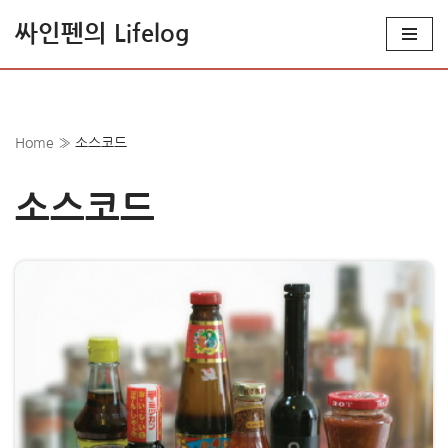
싸인펜의 Lifelog
콘
텐
츠
로
Home
»
소스코드
건
너
소스코드
뛰
기