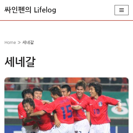
싸인펜의 Lifelog
콘
텐
츠
로
Home
»
세네갈
건
너
세네갈
뛰
기