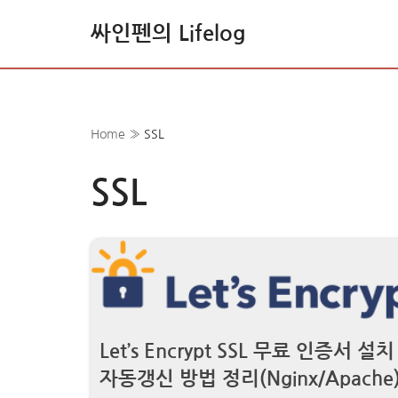
싸인펜의 Lifelog
콘
텐
츠
로
Home
»
SSL
건
너
SSL
뛰
기
Let’s Encrypt SSL 무료 인증서 설치
자동갱신 방법 정리(Nginx/Apache