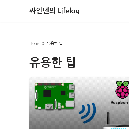
싸인펜의 Lifelog
콘
텐
츠
로
Home
»
유용한 팁
건
너
유용한 팁
뛰
기