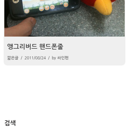
앵그리버드 핸드폰줄
짧은글
2011/08/24
by
싸인펜
검색