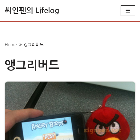
싸인펜의 Lifelog
콘
텐
츠
로
Home
»
앵그리버드
건
너
앵그리버드
뛰
기