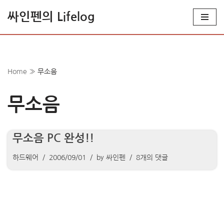
싸인펜의 Lifelog
콘
텐
츠
로
Home
»
무소음
건
너
무소음
뛰
기
무소음 PC 완성!!
하드웨어
2006/09/01
by
싸인펜
8개의 댓글