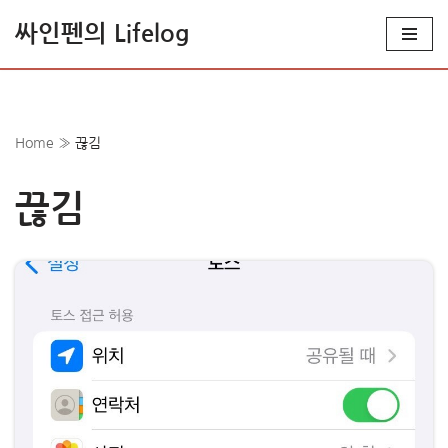
싸인펜의 Lifelog
콘
텐
츠
로
Home
»
끊김
건
너
끊김
뛰
기